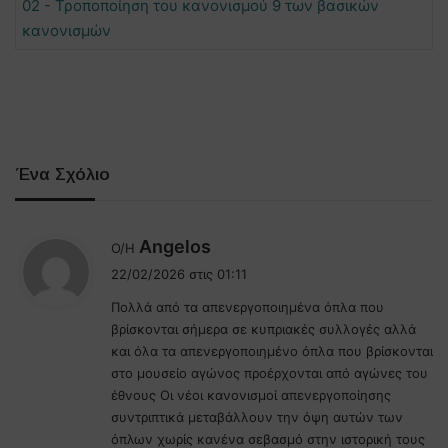
02 - Τροποποίηση του κανονισμού 9 των βασικών
κανονισμών
Ένα Σχόλιο
λ
Angelos
Ο/Η
έ
22/02/2026 στις 01:11
ε
Πολλά από τα απενεργοποιημένα όπλα που
ι
βρίσκονται σήμερα σε κυπριακές συλλογές αλλά
:
και όλα τα απενεργοποιημένο όπλα που βρίσκονται
στο μουσείο αγώνος προέρχονται από αγώνες του
έθνους Οι νέοι κανονισμοί απενεργοποίησης
συντριπτικά μεταβάλλουν την όψη αυτών των
όπλων χωρίς κανένα σεβασμό στην ιστορική τους