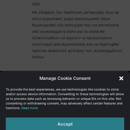
αξία
Με εξαίρεση την περίπτωση μεταφοράς τους σε
άλλη ευρωπαϊκή χώρα εισηγούμαστε όπως
δημιουργηθεί νέα κατηγορία που να αποτελείται
από συγκεκριμένα όπλα για τα οποία θα
εξακολουθούν να ισχύουν οι προηγούμενοι
κανονισμοί απενεργοποίησης και να περιληφθεί
πρόνοια ασφαλούς φύλαξης των συγκεκριμένων
όπλων
Manage Cookie Consent
Γενική Διεύθυνση Ανάπτυξης
To provide the best experiences, we use technologies like cookies to store
and/or access device information. Consenting to these technologies will allow
us to process data such as browsing behavior or unique IDs on this site. Not
Υπουργείο Οικονομικών | Κυπριακή Δημοκρατία
consenting or withdrawing consent, may adversely affect certain features and
functions.
Read more
Ιστ:
www.dggrowth.mof.gov.cy
Facebook
X
LinkedIn
FAQs
Accept