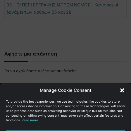
03 - ΟΙ ΠΕΡΙ ΕΓΓΡΑΦΗΣ ΙΑΤΡΩΝ ΝΟΜΟΣ - Κανονισμοί
δυνάμει των άρθρων 23 και 28
Αφήστε μια απάντηση
Για να σχολιάσετε πρέπει να
συνδεθείτε
.
Manage Cookie Consent
Γενική Διεύθυνση Ανάπτυξης
To provide the best experiences, we use technologies like cookies to store
and/or access device information. Consenting to these technologies will allow
us to process data such as browsing behavior or unique IDs on this site. Not
Υπουργείο Οικονομικών | Κυπριακή Δημοκρατία
consenting or withdrawing consent, may adversely affect certain features and
functions.
Read more
Ιστ:
www.dggrowth.mof.gov.cy