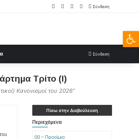
Facebook
X
LinkedIn
FAQs
Σύνδεση
Ανοίξτε
ία
Σύνδεση
ρτημα Τρίτο (Ι)
ικοί) Κανονισμοί του 2026”
Πίσω στην Διαβούλευση
Περιεχόμενα
του
00 – Προοίμιο