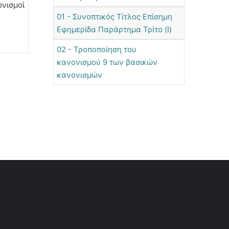
ονισμοί
01 - Συνοπτικός Τίτλος Επίσημη
Εφημερίδα Παράρτημα Τρίτο (Ι)
02 - Τροποποίηση του
κανονισμού 9 των βασικών
κανονισμών