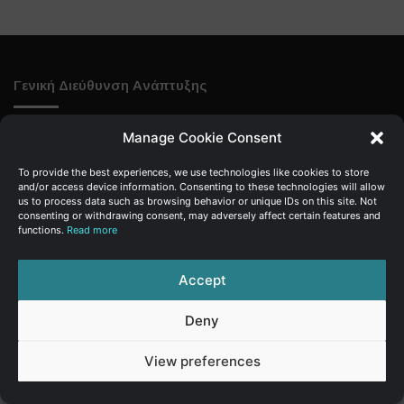
Γενική Διεύθυνση Ανάπτυξης
Υπουργείο Οικονομικών | Κυπριακή Δημοκρατία
Manage Cookie Consent
Ιστ:
www.dggrowth.mof.gov.cy
To provide the best experiences, we use technologies like cookies to store
Facebook
X
LinkedIn
FAQs
and/or access device information. Consenting to these technologies will allow
us to process data such as browsing behavior or unique IDs on this site. Not
consenting or withdrawing consent, may adversely affect certain features and
functions.
Read more
© Copyright 2026, All Rights Reserved
Accept
FAQs
|
Sitemap
|
Terms of use
|
Privacy Policy
Deny
View preferences