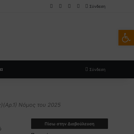
Facebook
X
LinkedIn
FAQs
Σύνδεση
Ανοίξτε
ία
Σύνδεση
)(Αρ.1) Νόμος του 2025
Πίσω στην Διαβούλευση
ύ