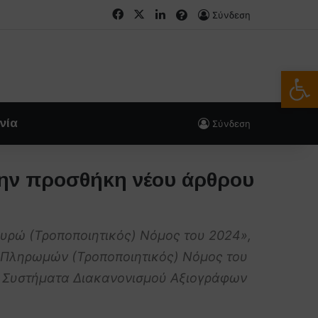
Facebook
X
LinkedIn
FAQs
Σύνδεση
Ανοίξτε
νία
Σύνδεση
την προσθήκη νέου άρθρου
Ευρώ (Τροποποιητικός) Νόμος του 2024»,
 Πληρωμών (Τροποποιητικός) Νόμος του
α Συστήματα Διακανονισμού Αξιογράφων