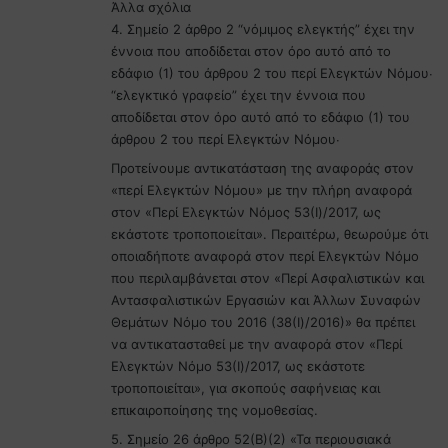
Άλλα σχόλια
4. Σημείο 2 άρθρο 2 “νόμιμος ελεγκτής” έχει την
έννοια που αποδίδεται στον όρο αυτό από το
εδάφιο (1) του άρθρου 2 του περί Ελεγκτών Νόμου∙
“ελεγκτικό γραφείο” έχει την έννοια που
αποδίδεται στον όρο αυτό από το εδάφιο (1) του
άρθρου 2 του περί Ελεγκτών Νόμου∙
Προτείνουμε αντικατάσταση της αναφοράς στον
«περί Ελεγκτών Νόμου» με την πλήρη αναφορά
στον «Περί Ελεγκτών Νόμος 53(Ι)/2017, ως
εκάστοτε τροποποιείται». Περαιτέρω, θεωρούμε ότι
οποιαδήποτε αναφορά στον περί Ελεγκτών Νόμο
που περιλαμβάνεται στον «Περί Ασφαλιστικών και
Αντασφαλιστικών Εργασιών και Άλλων Συναφών
Θεμάτων Νόμο του 2016 (38(Ι)/2016)» θα πρέπει
να αντικατασταθεί με την αναφορά στον «Περί
Ελεγκτών Νόμο 53(Ι)/2017, ως εκάστοτε
τροποποιείται», για σκοπούς σαφήνειας και
επικαιροποίησης της νομοθεσίας.
5. Σημείο 26 άρθρο 52(Β)(2) «Τα περιουσιακά