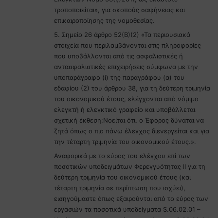
τροποποιείται», για σκοπούς σαφήνειας και
επικαιροποίησης της νομοθεσίας.
5. Σημείο 26 άρθρο 52(Β)(2) «Τα περιουσιακά
στοιχεία που περιλαμβάνονται στις πληροφορίες
που υποβάλλονται από τις ασφαλιστικές ή
αντασφαλιστικές επιχειρήσεις σύμφωνα με την
υποπαράγραφο (i) της παραγράφου (α) του
εδαφίου (2) του άρθρου 38, για τη δεύτερη τριμηνία
του οικονομικού έτους, ελέγχονται από νόμιμο
ελεγκτή ή ελεγκτικό γραφείο και υποβάλλεται
σχετική έκθεση:Νοείται ότι, ο Έφορος δύναται να
ζητά όπως ο πιο πάνω έλεγχος διενεργείται και για
την τέταρτη τριμηνία του οικονομικού έτους.».
Αναφορικά με το εύρος του ελέγχου επί των
ποσοτικών υποδειγμάτων Φερεγγυότητας ΙΙ για τη
δεύτερη τριμηνία του οικονομικού έτους (και
τέταρτη τριμηνία σε περίπτωση που ισχύει),
εισηγούμαστε όπως εξαιρούνται από το εύρος των
εργασιών τα ποσοτικά υποδείγματα S.06.02.01 –