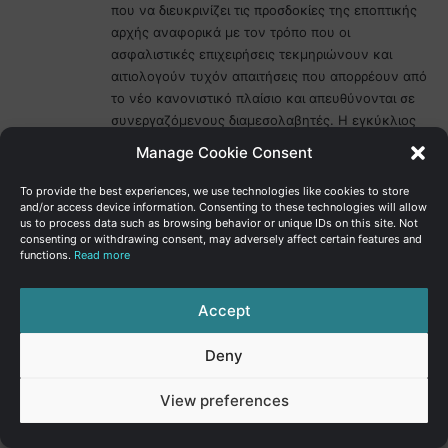
που να διευκρινίζει τις προσδοκίες της εποπτικής
αρχής αναφορικά με τον τρόπο που οι
ασφαλιστικές επιχειρήσεις τεκμηριώνουν και
αιτιολογούν τυχόν απαιτήσεις που απορρέουν από
το νέο κανονιστικό πλαίσιο και απευθύνονται σε
συνεργαζόμενους διαμεσολαβητές. Η εγκύκλιος
θα πρέπει να διευκρινίζει ότι κάθε τέτοια απαίτηση
Manage Cookie Consent
πρέπει να συνδέεται αντικειμενικά και
τεκμηριωμένα με συγκεκριμένο κανονιστικό
To provide the best experiences, we use technologies like cookies to store
στόχο.
and/or access device information. Consenting to these technologies will allow
us to process data such as browsing behavior or unique IDs on this site. Not
2. Δημιουργία ετήσιου διαύλου διαβούλευσης
consenting or withdrawing consent, may adversely affect certain features and
functions.
Read more
μεταξύ της εποπτικής αρχής, των
αντιπροσωπευτικών φορέων ασφαλιστικών
επιχειρήσεων και των αντιπροσωπευτικών φορέων
Accept
διαμεσολαβητών, με σκοπό την έγκαιρη ανάδειξη
πρακτικών ζητημάτων κατά τη μεταβατική
Deny
περίοδο. Το μοντέλο αυτό εφαρμόστηκε με
επιτυχία σε άλλα ευρωπαϊκά κράτη μέλη κατά την
View preferences
εφαρμογή της IDD και του DORA.
3. Ενσωμάτωση στις εργασίες προσαρμογής της