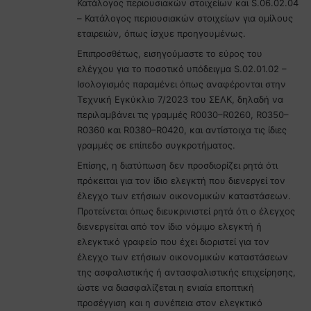
Κατάλογος περιουσιακών στοιχείων και S.06.02.04
– Κατάλογος περιουσιακών στοιχείων για ομίλους
εταιρειών, όπως ίσχυε προηγουμένως.
Επιπροσθέτως, εισηγούμαστε το εύρος του
ελέγχου για το ποσοτικό υπόδειγμα S.02.01.02 –
Ισολογισμός παραμένει όπως αναφέρονται στην
Τεχνική Εγκύκλιο 7/2023 του ΣΕΛΚ, δηλαδή να
περιλαμβάνει τις γραμμές R0030–R0260, R0350–
R0360 και R0380–R0420, και αντίστοιχα τις ίδιες
γραμμές σε επίπεδο συγκροτήματος.
Επίσης, η διατύπωση δεν προσδιορίζει ρητά ότι
πρόκειται για τον ίδιο ελεγκτή που διενεργεί τον
έλεγχο των ετήσιων οικονομικών καταστάσεων.
Προτείνεται όπως διευκρινιστεί ρητά ότι ο έλεγχος
διενεργείται από τον ίδιο νόμιμο ελεγκτή ή
ελεγκτικό γραφείο που έχει διοριστεί για τον
έλεγχο των ετήσιων οικονομικών καταστάσεων
της ασφαλιστικής ή αντασφαλιστικής επιχείρησης,
ώστε να διασφαλίζεται η ενιαία εποπτική
προσέγγιση και η συνέπεια στον ελεγκτικό