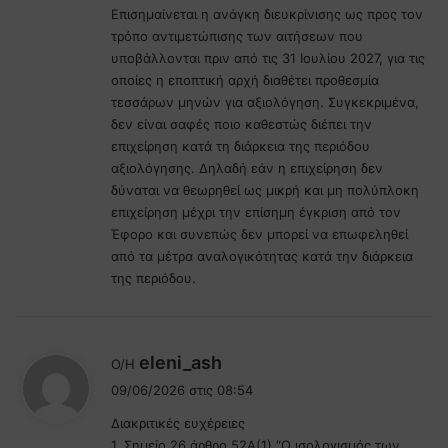
Eπισημαίνεται η ανάγκη διευκρίνισης ως προς τον
τρόπο αντιμετώπισης των αιτήσεων που
υποβάλλονται πριν από τις 31 Ιουλίου 2027, για τις
οποίες η εποπτική αρχή διαθέτει προθεσμία
τεσσάρων μηνών για αξιολόγηση. Συγκεκριμένα,
δεν είναι σαφές ποιο καθεστώς διέπει την
επιχείρηση κατά τη διάρκεια της περιόδου
αξιολόγησης. Δηλαδή εάν η επιχείρηση δεν
δύναται να θεωρηθεί ως μικρή και μη πολύπλοκη
επιχείρηση μέχρι την επίσημη έγκριση από τον
Έφορο και συνεπώς δεν μπορεί να επωφεληθεί
από τα μέτρα αναλογικότητας κατά την διάρκεια
της περιόδου.
λ
eleni_ash
Ο/Η
έ
09/06/2026 στις 08:54
ε
Διακριτικές ευχέρειες
ι
1. Σημείο 26 άρθρο 52A(1) “Ο ισολογισμός των