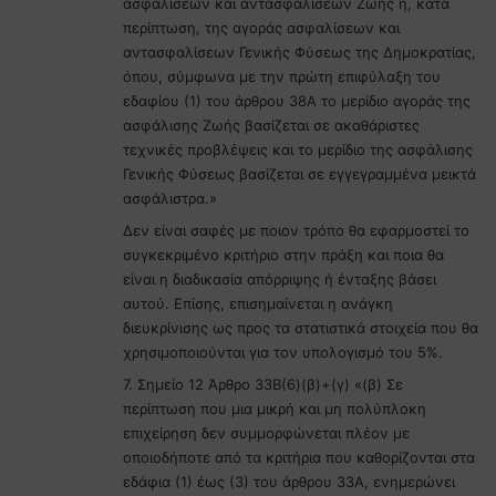
ασφαλίσεων και αντασφαλίσεων Ζωής ή, κατά
περίπτωση, της αγοράς ασφαλίσεων και
αντασφαλίσεων Γενικής Φύσεως της Δημοκρατίας,
όπου, σύμφωνα με την πρώτη επιφύλαξη του
εδαφίου (1) του άρθρου 38Α το μερίδιο αγοράς της
ασφάλισης Ζωής βασίζεται σε ακαθάριστες
τεχνικές προβλέψεις και το μερίδιο της ασφάλισης
Γενικής Φύσεως βασίζεται σε εγγεγραμμένα μεικτά
ασφάλιστρα.»
Δεν είναι σαφές με ποιον τρόπο θα εφαρμοστεί το
συγκεκριμένο κριτήριο στην πράξη και ποια θα
είναι η διαδικασία απόρριψης ή ένταξης βάσει
αυτού. Επίσης, επισημαίνεται η ανάγκη
διευκρίνισης ως προς τα στατιστικά στοιχεία που θα
χρησιμοποιούνται για τον υπολογισμό του 5%.
7. Σημείο 12 Άρθρο 33Β(6)(β)+(γ) «(β) Σε
περίπτωση που μια μικρή και μη πολύπλοκη
επιχείρηση δεν συμμορφώνεται πλέον με
οποιοδήποτε από τα κριτήρια που καθορίζονται στα
εδάφια (1) έως (3) του άρθρου 33Α, ενημερώνει