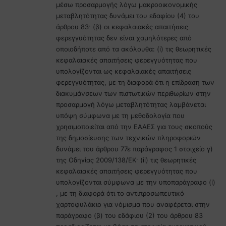
μέσω προσαρμογής λόγω μακροοικονομικής
μεταβλητότητας δυνάμει του εδαφίου (4) του
άρθρου 83· (β) οι κεφαλαιακές απαιτήσεις
φερεγγυότητας δεν είναι χαμηλότερες από
οποιοδήποτε από τα ακόλουθα: (i) τις θεωρητικές
κεφαλαιακές απαιτήσεις φερεγγυότητας που
υπολογίζονται ως κεφαλαιακές απαιτήσεις
φερεγγυότητας, με τη διαφορά ότι η επίδραση των
διακυμάνσεων των πιστωτικών περιθωρίων στην
προσαρμογή λόγω μεταβλητότητας λαμβάνεται
υπόψη σύμφωνα με τη μεθοδολογία που
χρησιμοποιείται από την ΕΑΑΕΣ για τους σκοπούς
της δημοσίευσης των τεχνικών πληροφοριών
δυνάμει του άρθρου 77ε παράγραφος 1 στοιχείο γ)
της Οδηγίας 2009/138/ΕΚ· (ii) τις θεωρητικές
κεφαλαιακές απαιτήσεις φερεγγυότητας που
υπολογίζονται σύμφωνα με την υποπαράγραφο (i)
, με τη διαφορά ότι το αντιπροσωπευτικό
χαρτοφυλάκιο για νόμισμα που αναφέρεται στην
παράγραφο (β) του εδάφιου (2) του άρθρου 83