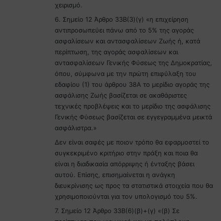
χειρισμό.
6. Σημείο 12 Άρθρο 33Β(3)(γ) «η επιχείρηση
αντιπροσωπεύει πάνω από το 5% της αγοράς
ασφαλίσεων και αντασφαλίσεων Ζωής ή, κατά
περίπτωση, της αγοράς ασφαλίσεων και
αντασφαλίσεων Γενικής Φύσεως της Δημοκρατίας,
όπου, σύμφωνα με την πρώτη επιφύλαξη του
εδαφίου (1) του άρθρου 38Α το μερίδιο αγοράς της
ασφάλισης Ζωής βασίζεται σε ακαθάριστες
τεχνικές προβλέψεις και το μερίδιο της ασφάλισης
Γενικής Φύσεως βασίζεται σε εγγεγραμμένα μεικτά
ασφάλιστρα.»
Δεν είναι σαφές με ποιον τρόπο θα εφαρμοστεί το
συγκεκριμένο κριτήριο στην πράξη και ποια θα
είναι η διαδικασία απόρριψης ή ένταξης βάσει
αυτού. Επίσης, επισημαίνεται η ανάγκη
διευκρίνισης ως προς τα στατιστικά στοιχεία που θα
χρησιμοποιούνται για τον υπολογισμό του 5%.
7. Σημείο 12 Άρθρο 33Β(6)(β)+(γ) «(β) Σε