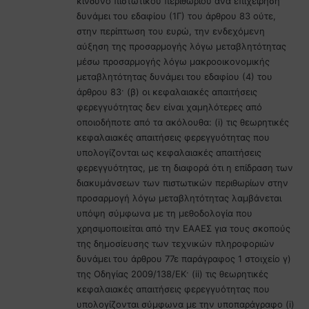
κίνδυνο πιστωτικού περιθωρίου ανά επιχείρηση
δυνάμει του εδαφίου (1Γ) του άρθρου 83 ούτε,
στην περίπτωση του ευρώ, την ενδεχόμενη
αύξηση της προσαρμογής λόγω μεταβλητότητας
μέσω προσαρμογής λόγω μακροοικονομικής
μεταβλητότητας δυνάμει του εδαφίου (4) του
άρθρου 83· (β) οι κεφαλαιακές απαιτήσεις
φερεγγυότητας δεν είναι χαμηλότερες από
οποιοδήποτε από τα ακόλουθα: (i) τις θεωρητικές
κεφαλαιακές απαιτήσεις φερεγγυότητας που
υπολογίζονται ως κεφαλαιακές απαιτήσεις
φερεγγυότητας, με τη διαφορά ότι η επίδραση των
διακυμάνσεων των πιστωτικών περιθωρίων στην
προσαρμογή λόγω μεταβλητότητας λαμβάνεται
υπόψη σύμφωνα με τη μεθοδολογία που
χρησιμοποιείται από την ΕΑΑΕΣ για τους σκοπούς
της δημοσίευσης των τεχνικών πληροφοριών
δυνάμει του άρθρου 77ε παράγραφος 1 στοιχείο γ)
της Οδηγίας 2009/138/ΕΚ· (ii) τις θεωρητικές
κεφαλαιακές απαιτήσεις φερεγγυότητας που
υπολογίζονται σύμφωνα με την υποπαράγραφο (i)