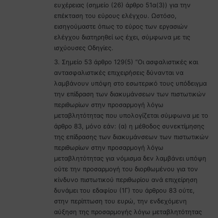
ευχέρειας (σημείο (26) άρθρο 51α(3)) για την
επέκταση του εύρους ελέγχου. Ωστόσο,
εισηγούμαστε όπως το εύρος των εργασιών
ελέγχου διατηρηθεί ως έχει, σύμφωνα με τις
ισχύουσες Οδηγίες.
3. Σημείο 53 άρθρο 129(5) “Οι ασφαλιστικές και
αντασφαλιστικές επιχειρήσεις δύνανται να
λαμβάνουν υπόψη στο εσωτερικό τους υπόδειγμα
την επίδραση των διακυμάνσεων των πιστωτικών
περιθωρίων στην προσαρμογή λόγω
μεταβλητότητας που υπολογίζεται σύμφωνα με το
άρθρο 83, μόνο εάν: (α) η μέθοδος συνεκτίμησης
της επίδρασης των διακυμάνσεων των πιστωτικών
περιθωρίων στην προσαρμογή λόγω
μεταβλητότητας για νόμισμα δεν λαμβάνει υπόψη
ούτε την προσαρμογή του διορθωμένου για τον
κίνδυνο πιστωτικού περιθωρίου ανά επιχείρηση
δυνάμει του εδαφίου (1Γ) του άρθρου 83 ούτε,
στην περίπτωση του ευρώ, την ενδεχόμενη
αύξηση της προσαρμογής λόγω μεταβλητότητας