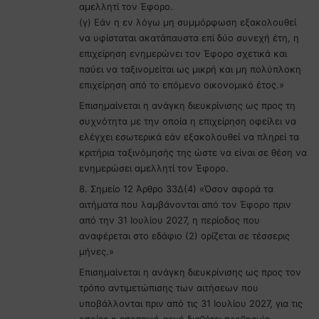
αμελλητί τον Έφορο.
(γ) Εάν η εν λόγω μη συμμόρφωση εξακολουθεί
να υφίσταται ακατάπαυστα επί δύο συνεχή έτη, η
επιχείρηση ενημερώνει τον Έφορο σχετικά και
παύει να ταξινομείται ως μικρή και μη πολύπλοκη
επιχείρηση από το επόμενο οικονομικό έτος.»
Eπισημαίνεται η ανάγκη διευκρίνισης ως προς τη
συχνότητα με την οποία η επιχείρηση οφείλει να
ελέγχει εσωτερικά εάν εξακολουθεί να πληρεί τα
κριτήρια ταξινόμησής της ώστε να είναι σε θέση να
ενημερώσει αμελλητί τον Έφορο.
8. Σημείο 12 Άρθρο 33Δ(4) «Όσον αφορά τα
αιτήματα που λαμβάνονται από τον Έφορο πριν
από την 31 Ιουλίου 2027, η περίοδος που
αναφέρεται στο εδάφιο (2) ορίζεται σε τέσσερις
μήνες.»
Eπισημαίνεται η ανάγκη διευκρίνισης ως προς τον
τρόπο αντιμετώπισης των αιτήσεων που
υποβάλλονται πριν από τις 31 Ιουλίου 2027, για τις
οποίες η εποπτική αρχή διαθέτει προθεσμία