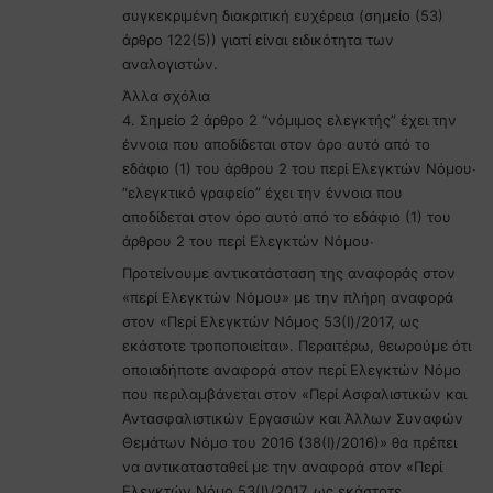
συγκεκριμένη διακριτική ευχέρεια (σημείο (53)
άρθρο 122(5)) γιατί είναι ειδικότητα των
αναλογιστών.
Άλλα σχόλια
4. Σημείο 2 άρθρο 2 “νόμιμος ελεγκτής” έχει την
έννοια που αποδίδεται στον όρο αυτό από το
εδάφιο (1) του άρθρου 2 του περί Ελεγκτών Νόμου∙
“ελεγκτικό γραφείο” έχει την έννοια που
αποδίδεται στον όρο αυτό από το εδάφιο (1) του
άρθρου 2 του περί Ελεγκτών Νόμου∙
Προτείνουμε αντικατάσταση της αναφοράς στον
«περί Ελεγκτών Νόμου» με την πλήρη αναφορά
στον «Περί Ελεγκτών Νόμος 53(Ι)/2017, ως
εκάστοτε τροποποιείται». Περαιτέρω, θεωρούμε ότι
οποιαδήποτε αναφορά στον περί Ελεγκτών Νόμο
που περιλαμβάνεται στον «Περί Ασφαλιστικών και
Αντασφαλιστικών Εργασιών και Άλλων Συναφών
Θεμάτων Νόμο του 2016 (38(Ι)/2016)» θα πρέπει
να αντικατασταθεί με την αναφορά στον «Περί
Ελεγκτών Νόμο 53(Ι)/2017, ως εκάστοτε