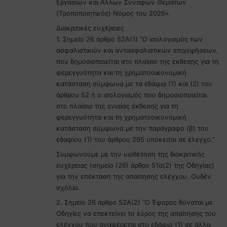
Εργασιών και Άλλων Συναφών Θεμάτων
(Tροποποιητικός) Νόμος του 2026».
Διακριτικές ευχέρειες
1. Σημείο 26 άρθρο 52A(1) “Ο ισολογισμός των
ασφαλιστικών και αντασφαλιστικών επιχειρήσεων,
που δημοσιοποιείται στο πλαίσιο της έκθεσης για τη
φερεγγυότητα και τη χρηματοοικονομική
κατάσταση σύμφωνα με τα εδάφια (1) και (2) του
άρθρου 52 ή ο ισολογισμός που δημοσιοποιείται
στο πλαίσιο της ενιαίας έκθεσης για τη
φερεγγυότητα και τη χρηματοοικονομική
κατάσταση σύμφωνα με την παράγραφο (β) του
εδαφίου (1) του άρθρου 295 υπόκειται σε έλεγχο.”
Συμφωνούμε με την υιοθέτηση της διακριτικής
ευχέρειας (σημείο (26) άρθρο 51α(2) της Οδηγίας)
για την επέκταση της απαίτησης ελέγχου. Ουδέν
σχόλιο.
2. Σημείο 26 άρθρο 52A(2) “Ο Έφορος δύναται με
Οδηγίες να επεκτείνει το εύρος της απαίτησης του
ελέγχου που αναφέρεται στο εδάφιο (1) σε άλλα