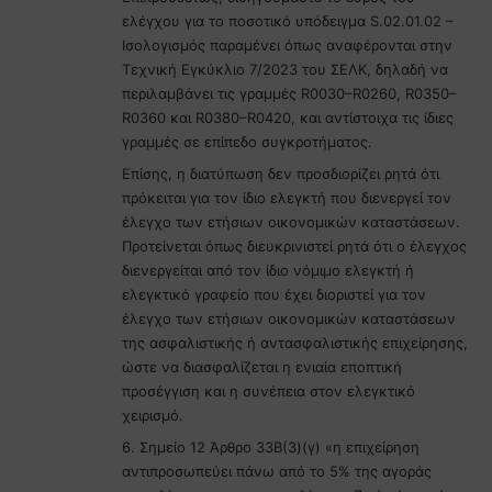
ελέγχου για το ποσοτικό υπόδειγμα S.02.01.02 –
Ισολογισμός παραμένει όπως αναφέρονται στην
Τεχνική Εγκύκλιο 7/2023 του ΣΕΛΚ, δηλαδή να
περιλαμβάνει τις γραμμές R0030–R0260, R0350–
R0360 και R0380–R0420, και αντίστοιχα τις ίδιες
γραμμές σε επίπεδο συγκροτήματος.
Επίσης, η διατύπωση δεν προσδιορίζει ρητά ότι
πρόκειται για τον ίδιο ελεγκτή που διενεργεί τον
έλεγχο των ετήσιων οικονομικών καταστάσεων.
Προτείνεται όπως διευκρινιστεί ρητά ότι ο έλεγχος
διενεργείται από τον ίδιο νόμιμο ελεγκτή ή
ελεγκτικό γραφείο που έχει διοριστεί για τον
έλεγχο των ετήσιων οικονομικών καταστάσεων
της ασφαλιστικής ή αντασφαλιστικής επιχείρησης,
ώστε να διασφαλίζεται η ενιαία εποπτική
προσέγγιση και η συνέπεια στον ελεγκτικό
χειρισμό.
6. Σημείο 12 Άρθρο 33Β(3)(γ) «η επιχείρηση
αντιπροσωπεύει πάνω από το 5% της αγοράς