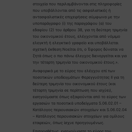
στοιχεία που περιλαμβάνονται στις πληροφορίες
που υποβάλλονται από τις ασφαλιστικές ή
αντασφαλιστικές επιχειρήσεις σύμφωνα με την
υποπαράγραφο (i) της παραγράφου (α) του
εδαφίου (2) του άρθρου 38, για τη δεύτερη τριμηνία
του οικονομικού έτους, ελέγχονται από νόμιμο
ελεγκτή ή ελεγκτικό γραφείο και υποβάλλεται
σχετική έκθεση:Νοείται ότι, ο Έφορος δύναται να
ζητά όπως ο πιο πάνω έλεγχος διενεργείται και για
την τέταρτη τριμηνία του οικονομικού έτους.».
Αναφορικά με το εύρος του ελέγχου επί των
ποσοτικών υποδειγμάτων Φερεγγυότητας ΙΙ για τη
δεύτερη τριμηνία του οικονομικού έτους (και
τέταρτη τριμηνία σε περίπτωση που ισχύει),
εισηγούμαστε όπως εξαιρούνται από το εύρος των
εργασιών τα ποσοτικά υποδείγματα S.06.02.01 –
Κατάλογος περιουσιακών στοιχείων και S.06.02.04
– Κατάλογος περιουσιακών στοιχείων για ομίλους
εταιρειών, όπως ίσχυε προηγουμένως.
Επιπροσθέτως, εισηγούμαστε το εύρος του