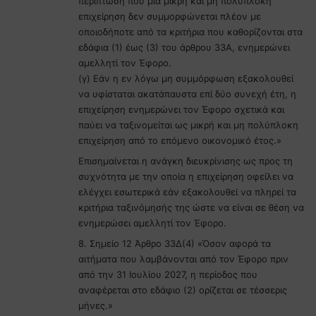
περίπτωση που μια μικρή και μη πολύπλοκη
επιχείρηση δεν συμμορφώνεται πλέον με
οποιοδήποτε από τα κριτήρια που καθορίζονται στα
εδάφια (1) έως (3) του άρθρου 33Α, ενημερώνει
αμελλητί τον Έφορο.
(γ) Εάν η εν λόγω μη συμμόρφωση εξακολουθεί
να υφίσταται ακατάπαυστα επί δύο συνεχή έτη, η
επιχείρηση ενημερώνει τον Έφορο σχετικά και
παύει να ταξινομείται ως μικρή και μη πολύπλοκη
επιχείρηση από το επόμενο οικονομικό έτος.»
Eπισημαίνεται η ανάγκη διευκρίνισης ως προς τη
συχνότητα με την οποία η επιχείρηση οφείλει να
ελέγχει εσωτερικά εάν εξακολουθεί να πληρεί τα
κριτήρια ταξινόμησής της ώστε να είναι σε θέση να
ενημερώσει αμελλητί τον Έφορο.
8. Σημείο 12 Άρθρο 33Δ(4) «Όσον αφορά τα
αιτήματα που λαμβάνονται από τον Έφορο πριν
από την 31 Ιουλίου 2027, η περίοδος που
αναφέρεται στο εδάφιο (2) ορίζεται σε τέσσερις
μήνες.»